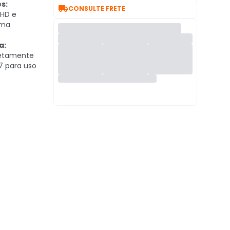
s:

CONSULTE FRETE
 HD e
ima
a:
retamente
7 para uso