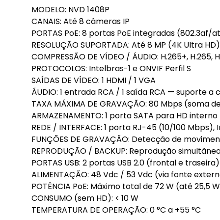
MODELO: NVD 1408P
CANAIS: Até 8 câmeras IP
PORTAS PoE: 8 portas PoE integradas (802.3af/at
RESOLUÇÃO SUPORTADA: Até 8 MP (4K Ultra HD)
COMPRESSÃO DE VÍDEO / ÁUDIO: H.265+, H.265, H.
PROTOCOLOS: Intelbras-1 e ONVIF Perfil S
SAÍDAS DE VÍDEO: 1 HDMI / 1 VGA
ÁUDIO: 1 entrada RCA / 1 saída RCA — suporte a
TAXA MÁXIMA DE GRAVAÇÃO: 80 Mbps (soma de 
ARMAZENAMENTO: 1 porta SATA para HD interno 
REDE / INTERFACE: 1 porta RJ-45 (10/100 Mbps), I
FUNÇÕES DE GRAVAÇÃO: Detecção de movimento
REPRODUÇÃO / BACKUP: Reprodução simultânea de
PORTAS USB: 2 portas USB 2.0 (frontal e traseira)
ALIMENTAÇÃO: 48 Vdc / 53 Vdc (via fonte exter
POTÊNCIA PoE: Máximo total de 72 W (até 25,5 W
CONSUMO (sem HD): < 10 W
TEMPERATURA DE OPERAÇÃO: 0 °C a +55 °C