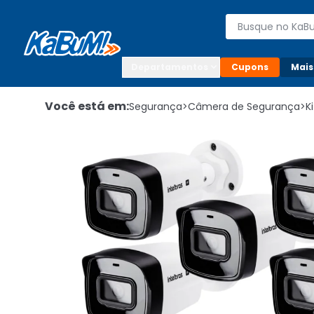
Enviar para:

Buscar produto
Digite o CEP

Departamentos
Cupons
Mais
Você está em:
Segurança
>
Câmera de Segurança
>
K