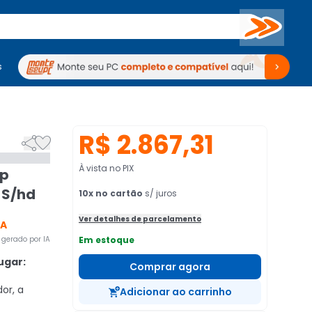
Buscar
s
mputadores
Periféricos
Periféricos
TV
Venda no KaBuM!
TV
Venda no KaBuM!
R$ 2.867,31


À vista no PIX
Ip
 S/hd
10
x no cartão
s/ juros
Ver detalhes de parcelamento
CA
gerado por IA
Em estoque
ugar:
Comprar agora
or, a
Adicionar ao carrinho