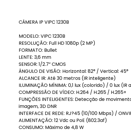
CÂMERA IP VIPC 1230B
MODELO: VIPC 1230B
RESOLUÇÃO: Full HD 1080p (2 MP)
FORMATO: Bullet
LENTE: 3,6 mm
SENSOR: 1/2.7” CMOS
ÂNGULO DE VISÃO: Horizontal: 82° / Vertical: 45°
ALCANCE IR: Até 30 metros (IR inteligente)
ILUMINAÇÃO MÍNIMA: 0,1 lux (colorido) / 0 lux (IR 
COMPRESSÃO DE VÍDEO: H.264 / H.265 / H.265+
FUNÇÕES INTELIGENTES: Detecção de movimento,
imagem, 3D DNR
INTERFACE DE REDE: RJ?45 (10/100 Mbps) / ONVIF
ALIMENTAÇÃO: 12 Vdc ou PoE (802.3af)
CONSUMO: Máximo de 4,8 W