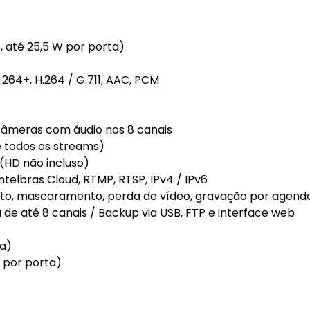
, até 25,5 W por porta)
264+, H.264 / G.711, AAC, PCM
 câmeras com áudio nos 8 canais
todos os streams)
(HD não incluso)
ntelbras Cloud, RTMP, RTSP, IPv4 / IPv6
, mascaramento, perda de vídeo, gravação por agend
 até 8 canais / Backup via USB, FTP e interface web
na)
 por porta)