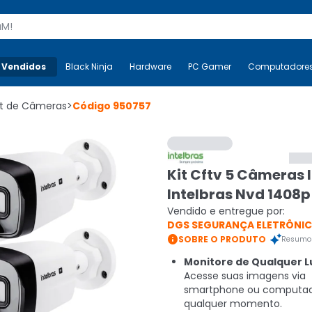
s
 Vendidos
Mais-v-
Black Ninja
Black Ninja
Hardware
Hardware
PC Gamer
PC Gamer
Computadore
Co
it de Câmeras
>
Código
950757
Kit Cftv 5 Câmeras 
Intelbras Nvd 1408p
Vendido e entregue por:
DGS SEGURANÇA ELETRÔNI

SOBRE O PRODUTO
Resumo 
Monitore de Qualquer L
Acesse suas imagens via
smartphone ou computad
qualquer momento.