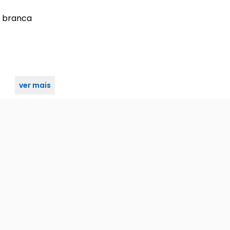
or branca
ver mais
ICAÇÃO PARA TODO O KIT.