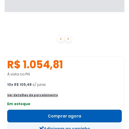


R$ 1.054,81
À vista no PIX
10
x
R$ 105,48
s/ juros
Ver detalhes de parcelamento
Em estoque
Comprar agora
Adicionar ao carrinho