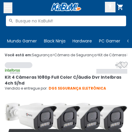



Buscar produtos


Enviar para:
Digite o CEP
Mundo Gamer
Black Ninja
Hardware
PC Gamer
C

Olá. Acesse sua conta
Você está em:
Segurança
>
Câmera de Segurança
>
Kit de Câmeras
>
C


ENTRE

Departamentos
Kit 4 Câmeras 1080p Full Color C/áudio Dvr Intelbras
CADASTRE-SE
Cupons

4ch S/hd
Vendido e entregue por:
DGS SEGURANÇA ELETRÔNICA
Mais Vendidos

Ativar tradutor em libras
