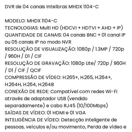
DVR de 04 canais Intelbras MHDX 1104-C
MODELO: MHDX 1104-C
TECNOLOGIAS: Multi HD (HDCVI + HDTVI + AHD + IP)
QUANTIDADE DE CANAIS: 04 canais BNC + 01 canal IP
ou 05 canais IP no modo NVR
RESOLUÇÃO DE VISUALIZAÇÃO: 1080p / 1.3MP / 720p
/ 960H / D1 / CIF
RESOLUÇÃO DE GRAVAÇÃO: 1080p Lite/ 720p / 960H
/ D1 / CIF / QCIF
COMPRESSÃO DE VÍDEO: H.265+, H.265, H.264+,
H.264H, H.264, H.264B
CONEXÃO DE REDE: Compatível com redes Wi-Fi
através de adaptador USB (vendido
separadamente) e cabo RJ45 (10/100Mbps)
SAÍDAS DE VÍDEO: 01 HDMI e 01 VGA
INTELIGÊNCIA DE VÍDEO: Detecção inteligente de
pessoas, veículos e/ou movimento, Perda de vídeo e