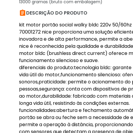
13000 gramas (bruto com embalagem)

DESCRIÇÃO DO PRODUTO
kit motor portão social walky bldc 220v 50/60hz
70001272 nice proporciona uma solução eficient
inovadora e de alta performance, permite a abe
nice é reconhecida pela qualidade e durabilidad
motor bldc (brushless direct current) oferece 
funcionamento silencioso e suave.
diferenciais do produto:tecnologia bldc: garant
vida útil do motor,funcionamento silencioso: o
sonoros,praticidade: permite o acionamento do po
pessoas,segurança: conta com dispositivos de p
ao motor,durabilidade: fabricado com materiais d
longa vida útil, resistindo às condições externas.
funcionalidades:abertura e fechamento automáti
portão se abra ou feche sem a necessidade de 
permite a operação à distância, proporcionand
com sensores que detectam a presença de obje