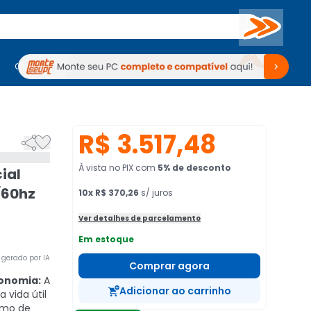
Buscar
PC Gamer
Computadores
Computadores
Periféricos
Periféricos
TV
Venda no KaBuM!
TV
Venda no KaBuM!
R$ 3.517,48


À vista no PIX
com
5
% de desconto
ial
/60hz
10
x
R$ 370,26
s/ juros
Ver detalhes de parcelamento
Em estoque
gerado por IA
Comprar agora
conomia:
A
Adicionar ao carrinho
 vida útil
umo de