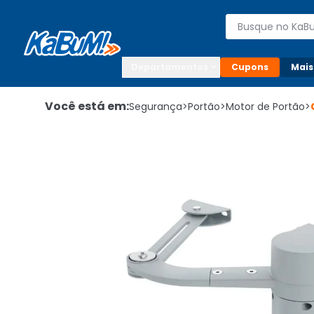
Enviar para:

Buscar produto
Digite o CEP

Departamentos
Cupons
Mais
Você está em:
Segurança
>
Portão
>
Motor de Portão
>