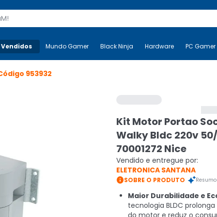
s
 Vendidos
Mais-v-
Mundo Gamer
Mundo Gamer
Black Ninja
Black Ninja
Hardware
Hardware
PC Gamer
Código
953932
Kit Motor Portao Soc
Walky Bldc 220v 50
70001272 Nice
Vendido e entregue por:
ELETRONICA SANTANA

SOBRE O PRODUTO
Resumo 
Maior Durabilidade e E
tecnologia BLDC prolonga a
do motor e reduz o cons