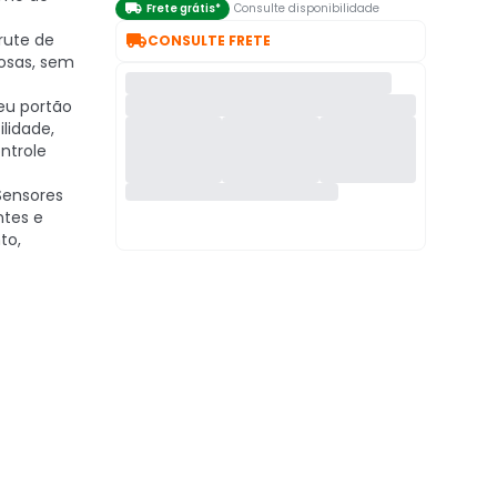

Frete grátis*
Consulte disponibilidade

rute de
CONSULTE FRETE
iosas, sem
eu portão
ilidade,
ntrole
ensores
ntes e
to,