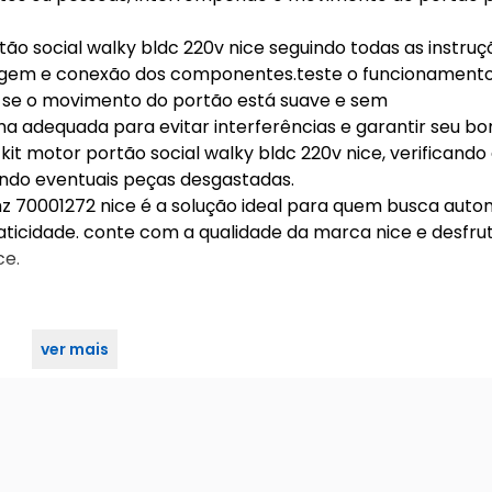
rtão social walky bldc 220v nice seguindo todas as instru
agem e conexão dos componentes.teste o funcionament
ndo se o movimento do portão está suave e sem
a adequada para evitar interferências e garantir seu b
t motor portão social walky bldc 220v nice, verificando
ando eventuais peças desgastadas.
hz 70001272 nice é a solução ideal para quem busca auto
raticidade. conte com a qualidade da marca nice e desfru
ce.
ver mais