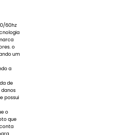
50/60hz
cnologia
 marca
ores. o
onando um
ndo a
ída de
m danos
ce possui
ue o
oto que
 conta
para