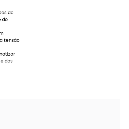
ções do
o do
om
 a tensão
matizar
te dos