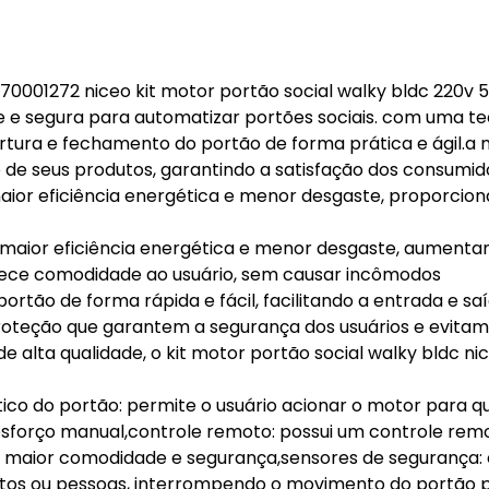
 70001272 niceo kit motor portão social walky bldc 220v 
e e segura para automatizar portões sociais. com uma te
rtura e fechamento do portão de forma prática e ágil.a
e de seus produtos, garantindo a satisfação dos consumid
maior eficiência energética e menor desgaste, proporci
e maior eficiência energética e menor desgaste, aumenta
ferece comodidade ao usuário, sem causar incômodos
rtão de forma rápida e fácil, facilitando a entrada e sa
roteção que garantem a segurança dos usuários e evita
e alta qualidade, o kit motor portão social walky bldc ni
co do portão: permite o usuário acionar o motor para q
esforço manual,controle remoto: possui um controle rem
o maior comodidade e segurança,sensores de segurança:
tos ou pessoas, interrompendo o movimento do portão 