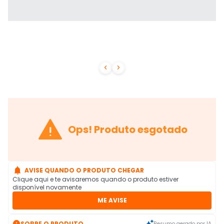



Ops! Produto esgotado

AVISE QUANDO O PRODUTO CHEGAR
Clique aqui e te avisaremos quando o produto estiver
disponível novamente
ME AVISE

SOBRE O PRODUTO
Resumo gerado por IA