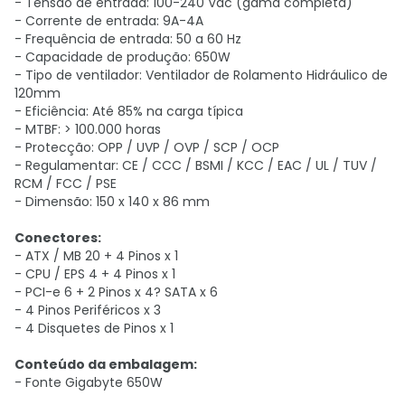
- Tensão de entrada: 100-240 Vac (gama completa)
- Corrente de entrada: 9A-4A
- Frequência de entrada:
50 a 60 Hz
- Capacidade de produção: 650W
- Tipo de ventilador: Ventilador de Rolamento Hidráulico de
120mm
- Eficiência: Até 85% na carga típica
- MTBF: > 100.000 horas
- Protecção: OPP / UVP / OVP / SCP / OCP
- Regulamentar: CE / CCC / BSMI / KCC / EAC / UL / TUV /
RCM / FCC / PSE
- Dimensão: 150 x 140 x 86 mm
Conectores:
- ATX / MB 20 + 4 Pinos x 1
- CPU / EPS 4 + 4 Pinos x 1
- PCI-e 6 + 2 Pinos x 4? SATA x 6
- 4 Pinos Periféricos x 3
- 4 Disquetes de Pinos x 1
Conteúdo da embalagem:
-
Fonte Gigabyte 650W