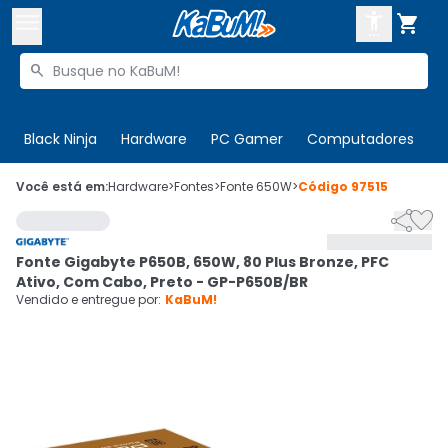



Buscar produtos


Enviar para:
Digite o CEP
Black Ninja
Hardware
PC Gamer
Computadores
P

Olá. Acesse sua conta
Você está em:
Hardware
>
Fontes
>
Fonte 650W
>
Código
97515


ENTRE

Departamentos
Fonte Gigabyte P650B, 650W, 80 Plus Bronze, PFC
CADASTRE-SE
Cupons

Ativo, Com Cabo, Preto - GP-P650B/BR
Vendido e entregue por:
KaBuM!
Mais Vendidos

Ativar tradutor em libras
