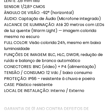
LENTE: 3,6 mm fixa
SENSOR: 1/2,8? CMOS
ÂNGULO DE VISÃO: ~92° (horizontal)
ÁUDIO: Captação de Áudio (Microfone integrado)
ALCANCE DE ILUMINAÇÃO: Até 20 metros com LEDs
de luz quente (Warm Light) — imagem colorida
mesmo no escuro
FULL COLOR: Visão colorida 24h, mesmo em baixa
luminosidade
FUNÇÕES DE IMAGEM: BLC, HLC, DWDR, redução de
ruído e balanço de branco automático
CONECTORES: BNC (vídeo) + P4 (alimentação)
TENSÃO / CONSUMO: 12 Vdc / baixo consumo
PROTEÇÃO: IP66 – resistente à chuva e poeira
CASE: Plástico resistente
LOCAL DE INSTALAÇÃO: Interno / Externo
GARANTIA DE 01 ANO CONTRA DEFEITOS DE