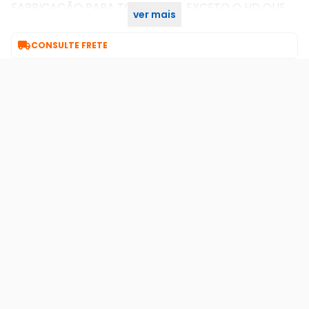
FABRICAÇÃO PARA TODO O KIT, EXCETO O HD QUE
ver mais
POSSUI GARANTIA DE 90 DIAS.

CONSULTE FRETE