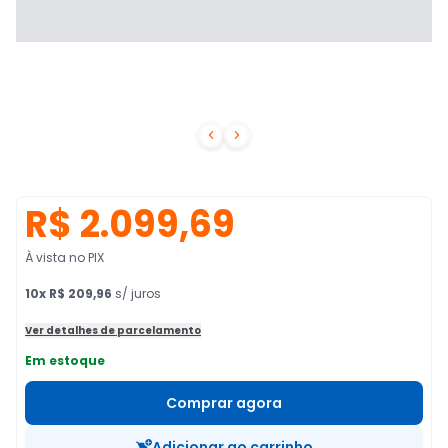


R$ 2.099,69
À vista no PIX
10
x
R$ 209,96
s/ juros
Ver detalhes de parcelamento
Em estoque
Comprar agora
Adicionar ao carrinho