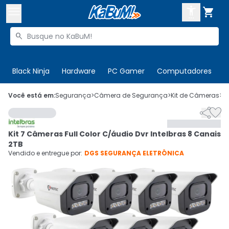



Buscar produtos


Enviar para:
Digite o CEP
Black Ninja
Hardware
PC Gamer
Computadores
P

Olá. Acesse sua conta
Você está em:
Segurança
>
Câmera de Segurança
>
Kit de Câmeras
>
C


ENTRE

Departamentos
Kit 7 Câmeras Full Color C/áudio Dvr Intelbras 8 Canais
CADASTRE-SE
Cupons

2TB
Vendido e entregue por:
DGS SEGURANÇA ELETRÔNICA
Mais Vendidos

Ativar tradutor em libras
