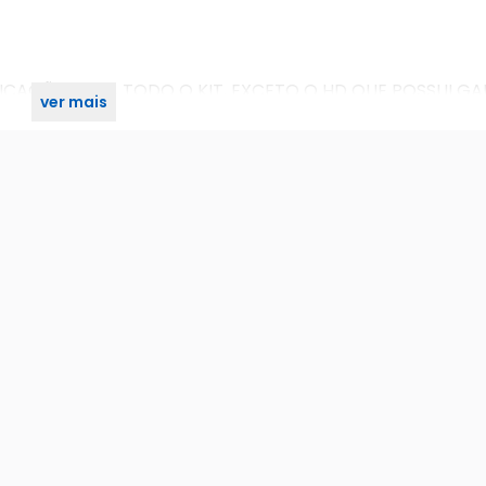
ICAÇÃO PARA TODO O KIT, EXCETO O HD QUE POSSUI GA
ver mais