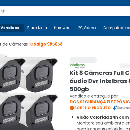
s
 Vendidos
Mais-v-
Black Ninja
Black Ninja
Hardware
Hardware
PC Gamer
PC Gamer
Computadore
Co
it de Câmeras
>
Código
985658
Kit 8 Câmeras Full C
áudio Dvr Intelbras
500gb
Vendido e entregue por:
DGS SEGURANÇA ELETRÔNI

SOBRE O PRODUTO
Resumo 
Visão Colorida 24h com 
Monitore seu ambiente em
com imagens coloridas 