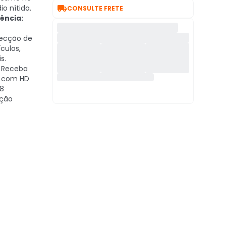

o nítida.
CONSULTE FRETE
ência:
ecção de
culos,
s.
Receba
s com HD
 8
ação