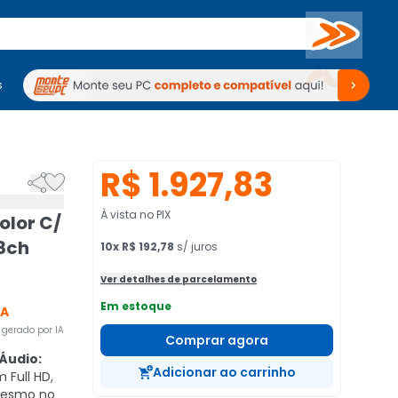
Buscar
s
mputadores
Periféricos
Periféricos
TV
Venda no KaBuM!
TV
Venda no KaBuM!
R$ 1.927,83


À vista no PIX
olor C/
 8ch
10
x
R$ 192,78
s/ juros
Ver detalhes de parcelamento
Em estoque
CA
gerado por IA
Comprar agora
Áudio:
Adicionar ao carrinho
 Full HD,
mesmo no