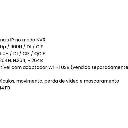
anais IP no modo NVR
p / 960H / D1 / CIF
H / D1 / CIF / QCIF
264H, H.264, H.264B
tível com adaptador Wi-Fi USB (vendido separadament
eículos, movimento, perda de vídeo e mascaramento
 14TB