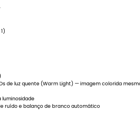
r
1)
)
s de luz quente (Warm Light) — imagem colorida mesm
a luminosidade
e ruído e balanço de branco automático