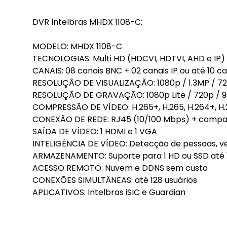
DVR Intelbras MHDX 1108-C:
MODELO: MHDX 1108-C
TECNOLOGIAS: Multi HD (HDCVI, HDTVI, AHD e IP)
CANAIS: 08 canais BNC + 02 canais IP ou até 10 c
RESOLUÇÃO DE VISUALIZAÇÃO: 1080p / 1.3MP / 720
RESOLUÇÃO DE GRAVAÇÃO: 1080p Lite / 720p / 960
COMPRESSÃO DE VÍDEO: H.265+, H.265, H.264+, H.
CONEXÃO DE REDE: RJ45 (10/100 Mbps) + compa
SAÍDA DE VÍDEO: 1 HDMI e 1 VGA
INTELIGÊNCIA DE VÍDEO: Detecção de pessoas, v
ARMAZENAMENTO: Suporte para 1 HD ou SSD até
ACESSO REMOTO: Nuvem e DDNS sem custo
CONEXÕES SIMULTÂNEAS: até 128 usuários
APLICATIVOS: Intelbras iSIC e Guardian