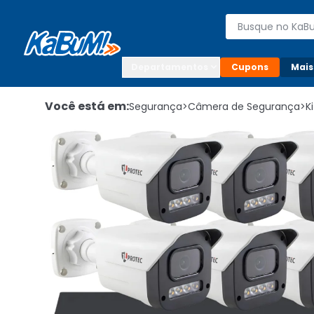
Enviar para:

Buscar produto
Digite o CEP

Departamentos
Cupons
Mais
Você está em:
Segurança
>
Câmera de Segurança
>
K