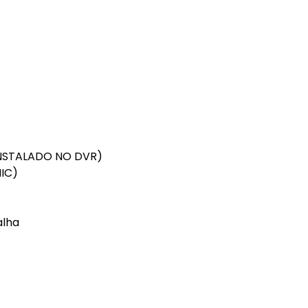
 INSTALADO NO DVR)
MIC)
alha