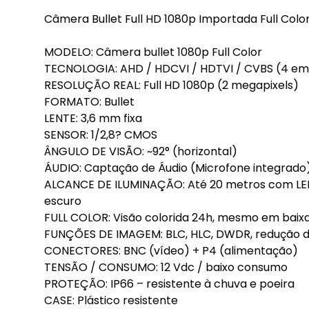
Câmera Bullet Full HD 1080p Importada Full Colo
MODELO: Câmera bullet 1080p Full Color
TECNOLOGIA: AHD / HDCVI / HDTVI / CVBS (4 em 
RESOLUÇÃO REAL: Full HD 1080p (2 megapixels)
FORMATO: Bullet
LENTE: 3,6 mm fixa
SENSOR: 1/2,8? CMOS
ÂNGULO DE VISÃO: ~92° (horizontal)
ÁUDIO: Captação de Áudio (Microfone integrado
ALCANCE DE ILUMINAÇÃO: Até 20 metros com LED
escuro
FULL COLOR: Visão colorida 24h, mesmo em baix
FUNÇÕES DE IMAGEM: BLC, HLC, DWDR, redução d
CONECTORES: BNC (vídeo) + P4 (alimentação)
TENSÃO / CONSUMO: 12 Vdc / baixo consumo
PROTEÇÃO: IP66 – resistente à chuva e poeira
CASE: Plástico resistente