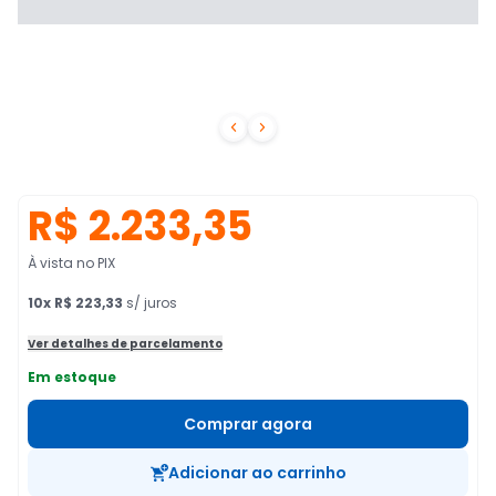


R$ 2.233,35
À vista no PIX
10
x
R$ 223,33
s/ juros
Ver detalhes de parcelamento
Em estoque
Comprar agora
Adicionar ao carrinho