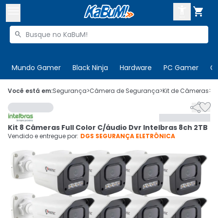



Buscar produtos


Enviar para:
Digite o CEP
Mundo Gamer
Black Ninja
Hardware
PC Gamer
C

Olá. Acesse sua conta
Você está em:
Segurança
>
Câmera de Segurança
>
Kit de Câmeras
>
C


ENTRE

Departamentos
Kit 8 Câmeras Full Color C/áudio Dvr Intelbras 8ch 2TB
CADASTRE-SE
Cupons

Vendido e entregue por:
DGS SEGURANÇA ELETRÔNICA
Mais Vendidos

Ativar tradutor em libras
