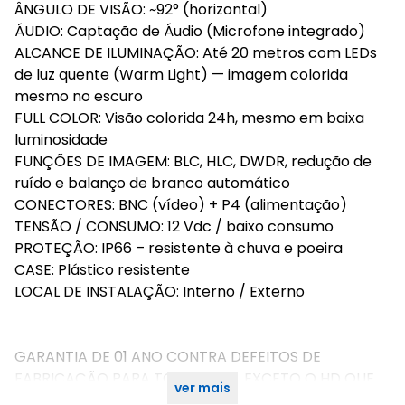
ÂNGULO DE VISÃO: ~92° (horizontal)
ÁUDIO: Captação de Áudio (Microfone integrado)
ALCANCE DE ILUMINAÇÃO: Até 20 metros com LEDs
de luz quente (Warm Light) — imagem colorida
mesmo no escuro
FULL COLOR: Visão colorida 24h, mesmo em baixa
luminosidade
FUNÇÕES DE IMAGEM: BLC, HLC, DWDR, redução de
ruído e balanço de branco automático
CONECTORES: BNC (vídeo) + P4 (alimentação)
TENSÃO / CONSUMO: 12 Vdc / baixo consumo
PROTEÇÃO: IP66 – resistente à chuva e poeira
CASE: Plástico resistente
LOCAL DE INSTALAÇÃO: Interno / Externo
GARANTIA DE 01 ANO CONTRA DEFEITOS DE
FABRICAÇÃO PARA TODO O KIT, EXCETO O HD QUE
ver mais
POSSUI GARANTIA DE 90 DIAS.