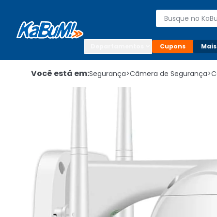
Enviar para:

Buscar produto
Digite o CEP

Departamentos
Cupons
Mais
Você está em:
Segurança
>
Câmera de Segurança
>
C