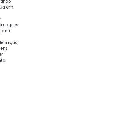
tindo
nua em
s
 imagens
 para
definição
gens
er
te.