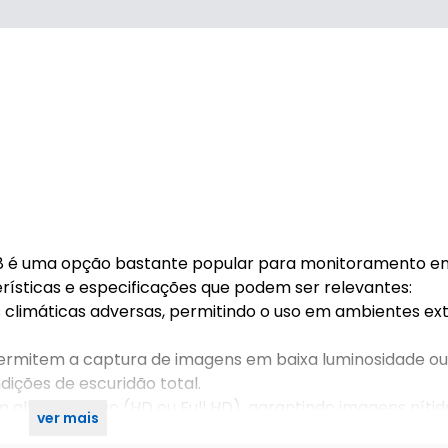
 A8 é uma opção bastante popular para monitoramento e
rísticas e especificações que podem ser relevantes:
es climáticas adversas, permitindo o uso em ambientes ex
permitem a captura de imagens em baixa luminosidade ou 
ções de escuridão total.
lta definição (HD ou Full HD), garantindo imagens nítid
ver mais