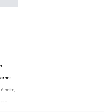
m
ternos
à noite,
as e