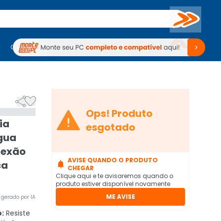
Buscar
PC Gamer
Computadores
Computadores
Periféricos
Periféricos
TV
Venda no KaBuM!
TV
Venda no KaBuM!



Ops! Produto
ia
esgotado
água
nexão
AVISE QUANDO O PRODUTO
ça

CHEGAR
Clique aqui e te avisaremos quando o
produto estiver disponível novamente
ME AVISE
gerado por IA
:
Resiste