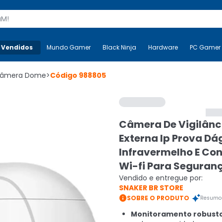
s
 Vendidos
Mais-v-
Mundo Gamer
Mundo Gamer
Black Ninja
Black Ninja
Hardware
Hardware
PC Gamer
âmera Dome
>
Código
988805
Câmera De Vigilânc
Externa Ip Prova D
Infravermelho E Co
Wi-fi Para Seguran
Vendido e entregue por:
SNAKER BR STORE

SOBRE O PRODUTO
Resumo 
Monitoramento robusto