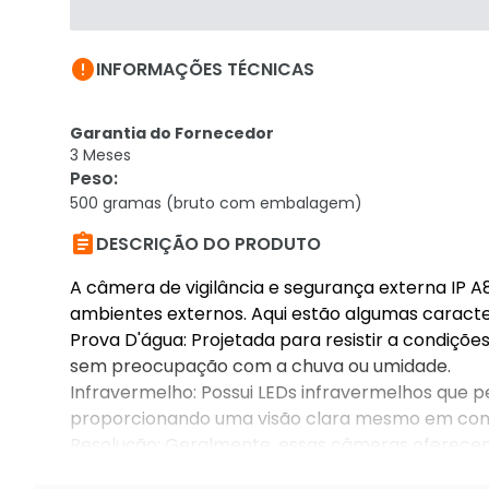

INFORMAÇÕES TÉCNICAS
Garantia do Fornecedor
3 Meses
Peso
:
500 gramas (bruto com embalagem)

DESCRIÇÃO DO PRODUTO
A câmera de vigilância e segurança externa IP
ambientes externos. Aqui estão algumas caracte
Prova D'água: Projetada para resistir a condiçõ
sem preocupação com a chuva ou umidade.
Infravermelho: Possui LEDs infravermelhos que 
proporcionando uma visão clara mesmo em condi
Resolução: Geralmente, essas câmeras oferecem a
detalhadas.