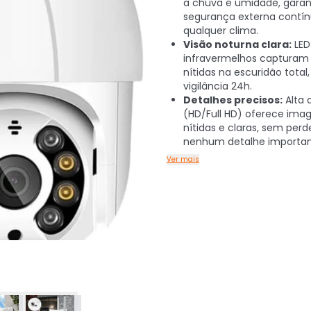
a chuva e umidade, garan
segurança externa contí
qualquer clima.
Visão noturna clara:
LED
infravermelhos capturam
nítidas na escuridão total,
vigilância 24h.
Detalhes precisos:
Alta 
(HD/Full HD) oferece ima
nítidas e claras, sem perd
nenhum detalhe importan
Ver mais