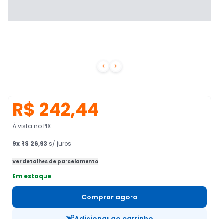


R$ 242,44
À vista no PIX
9
x
R$ 26,93
s/ juros
Ver detalhes de parcelamento
Em estoque
Comprar agora
Adicionar ao carrinho