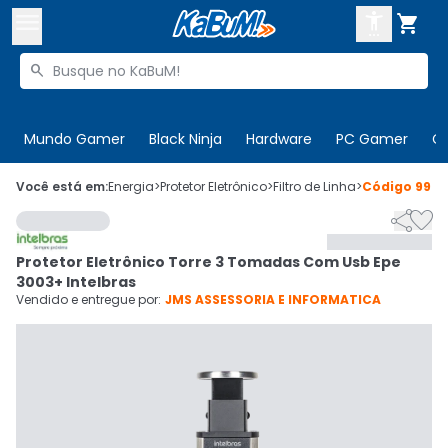



Buscar produtos


Enviar para:
Digite o CEP
Mundo Gamer
Black Ninja
Hardware
PC Gamer
C

Olá. Acesse sua conta
Você está em:
Energia
>
Protetor Eletrônico
>
Filtro de Linha
>
Código
990


ENTRE

Departamentos
Protetor Eletrônico Torre 3 Tomadas Com Usb Epe
CADASTRE-SE
Cupons

3003+ Intelbras
Vendido e entregue por:
JMS ASSESSORIA E INFORMATICA
Mais Vendidos

Ativar tradutor em libras
