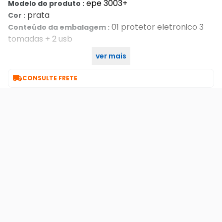
epe 3003+
Modelo do produto :
prata
Cor :
01 protetor eletronico 3
Conteúdo da embalagem :
tomadas + 2 usb
ver mais
12 meses
Garantia :

CONSULTE FRETE