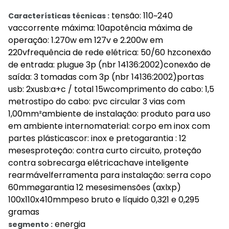
tensão: 110~240
Características técnicas :
vaccorrente máxima: 10apotência máxima de
operação: 1.270w em 127v e 2.200w em
220vfrequência de rede elétrica: 50/60 hzconexão
de entrada: plugue 3p (nbr 14136:2002)conexão de
saída: 3 tomadas com 3p (nbr 14136:2002)portas
usb: 2xusb:a+c / total 15wcomprimento do cabo: 1,5
metrostipo do cabo: pvc circular 3 vias com
1,00mm²ambiente de instalação: produto para uso
em ambiente internomaterial: corpo em inox com
partes plásticascor: inox e pretogarantia : 12
mesesproteção: contra curto circuito, proteção
contra sobrecarga elétricachave inteligente
rearmávelferramenta para instalação: serra copo
60mmøgarantia 12 mesesimensões (axlxp)
100x110x410mmpeso bruto e líquido 0,321 e 0,295
gramas
energia
segmento :