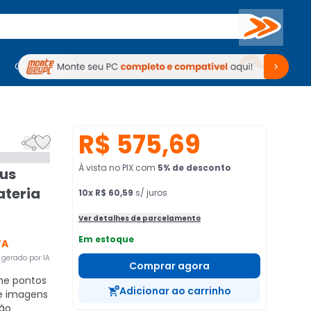
Buscar
PC Gamer
Computadores
Computadores
Periféricos
Periféricos
TV
Venda no KaBuM!
TV
Venda no KaBuM!
R$ 575,69


À vista no PIX
com
5
% de desconto
us
ateria
10
x
R$ 60,59
s/ juros
Ver detalhes de parcelamento
Em estoque
TA
gerado por IA
Comprar agora
ne pontos
Adicionar ao carrinho
e imagens
ção