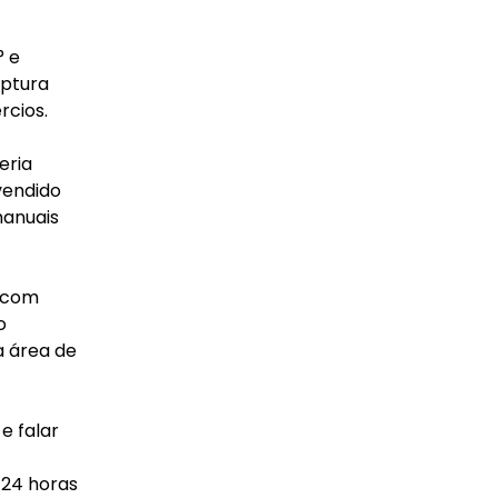
° e
aptura
rcios.
eria
vendido
manuais
e com
o
a área de
e falar
 24 horas