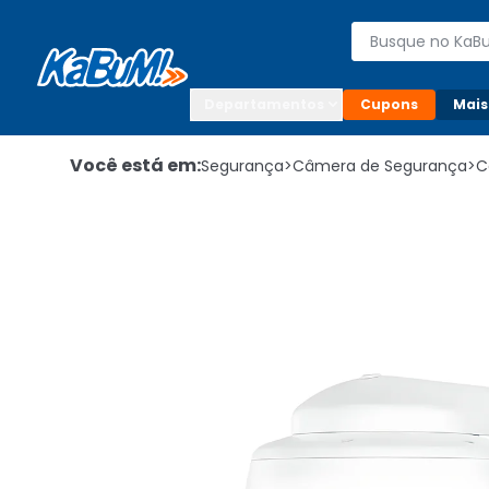
Enviar para:

Buscar produto
Digite o CEP

Departamentos
Cupons
Mais
Você está em:
Segurança
>
Câmera de Segurança
>
C