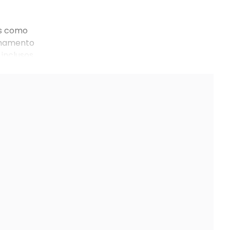
es como
zenamento
inclusos.