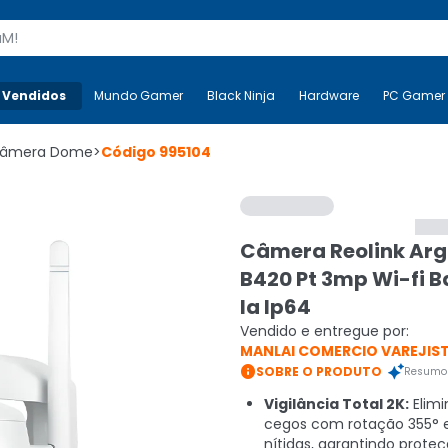
s
 Vendidos
Mais-v-
Mundo Gamer
Mundo Gamer
Black Ninja
Black Ninja
Hardware
Hardware
PC Gamer
âmera Dome
>
Código
995104
Câmera Reolink Arg
B420 Pt 3mp Wi-fi B
Ia Ip64
Vendido e entregue por:
MANLAI COMERCIO VAREJIS

SOBRE O PRODUTO
Resumo 
Vigilância Total 2K:
Elimi
cegos com rotação 355° 
nítidas, garantindo prote