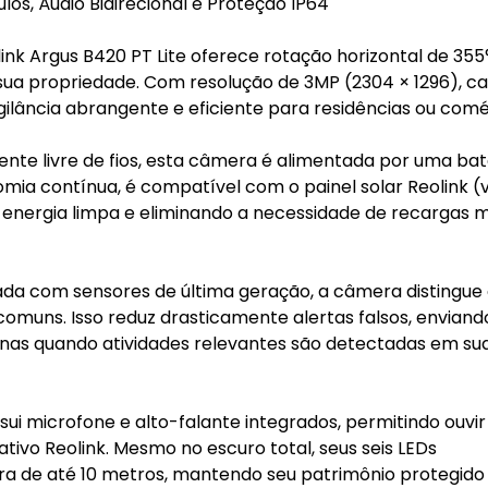
los, Áudio Bidirecional e Proteção IP64
nk Argus B420 PT Lite oferece rotação horizontal de 355
 sua propriedade. Com resolução de 3MP (2304 × 1296), c
gilância abrangente e eficiente para residências ou comé
ente livre de fios, esta câmera é alimentada por uma bat
mia contínua, é compatível com o painel solar Reolink (
energia limpa e eliminando a necessidade de recargas 
ipada com sensores de última geração, a câmera distingu
omuns. Isso reduz drasticamente alertas falsos, enviand
nas quando atividades relevantes são detectadas em su
ui microfone e alto-falante integrados, permitindo ouvir 
tivo Reolink. Mesmo no escuro total, seus seis LEDs
ra de até 10 metros, mantendo seu patrimônio protegido