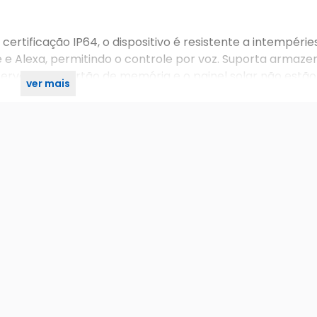
 certificação IP64, o dispositivo é resistente a intempéri
e e Alexa, permitindo o controle por voz. Suporta arma
rvação: o cartão de memória e o painel solar não estão 
ver mais