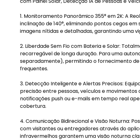
com Painel Solar, Detecção IA de Pessoas e Veícu
1. Monitoramento Panorâmico 355° em 2K: A Reoli
inclinação de 140°, eliminando pontos cegos em
imagens nítidas e detalhadas, garantindo uma vi
2. Liberdade Sem Fio com Bateria e Solar: Totalm
recarregável de longa duração. Para uma autono
separadamente), permitindo o fornecimento de 
frequentes.
3. Detecção Inteligente e Alertas Precisos: Equ
precisão entre pessoas, veículos e movimentos c
notificações push ou e-mails em tempo real ape
cobertura.
4. Comunicação Bidirecional e Visão Noturna: Poss
com visitantes ou entregadores através do aplica
infravermelhos garantem uma visão noturna cla