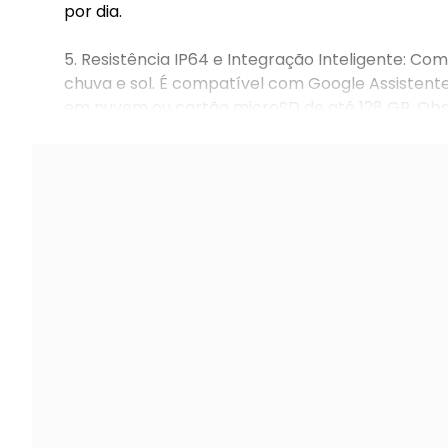
por dia.
5. Resistência IP64 e Integração Inteligente: Com
chuva e sol. É compatível com Google Assistent
em nuvem ou cartão microSD de até 128 GB. Obse
Garantia 90 dias