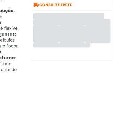

CONSULTE FRETE
pação:
e
a
flexível.
igentes:
eículos
s e focar
.
oturna:
itore
rantindo