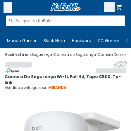



Buscar produtos


Enviar para:
Digite o CEP
Mundo Gamer
Black Ninja
Hardware
PC Gamer
C

Olá. Acesse sua conta
Você está em:
Segurança
>
Câmera de Segurança
>
Câmera Dome
>
C


ENTRE

Departamentos
Câmera De Segurança Wi-fi, Full Hd, Tapo C500, Tp-
CADASTRE-SE
Cupons

link
Vendido e entregue por:
MIRANDA
Mais Vendidos

Ativar tradutor em libras
