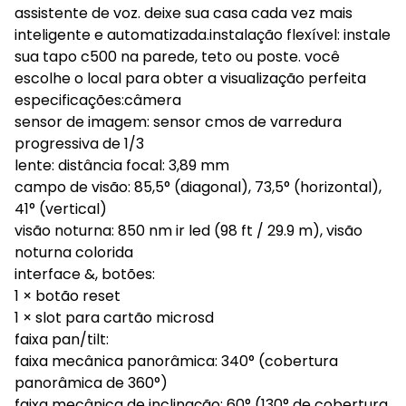
assistente de voz. deixe sua casa cada vez mais
inteligente e automatizada.instalação flexível: instale
sua tapo c500 na parede, teto ou poste. você
escolhe o local para obter a visualização perfeita
especificações:câmera
sensor de imagem: sensor cmos de varredura
progressiva de 1/3
lente: distância focal: 3,89 mm
campo de visão: 85,5° (diagonal), 73,5° (horizontal),
41° (vertical)
visão noturna: 850 nm ir led (98 ft / 29.9 m), visão
noturna colorida
interface &, botões:
1 × botão reset
1 × slot para cartão microsd
faixa pan/tilt:
faixa mecânica panorâmica: 340° (cobertura
panorâmica de 360°)
faixa mecânica de inclinação: 60° (130° de cobertura