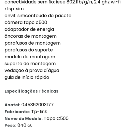
conectividade sem fio: ieee 802.11b/g/n, 2.4 ghz wi-fi
rtsp: sim
onvif: simconteudo do pacote
câmera tapo c500
adaptador de energia
âncoras de montagem
parafusos de montagem
parafusos do suporte
modelo de montagem
suporte de montagem
vedação à prova d´água
guia de início rápido
Especificações Técnicas
045362003177
Anatel:
Tp-link
Fabricante:
Tapo C500
Nome do Modelo:
840 G.
Peso: