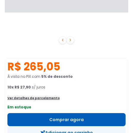


R$ 265,05
À vista no PIX
com
5
% de desconto
10
x
R$ 27,90
s/ juros
Ver detalhes de parcelamento
Em estoque
Comprar agora
Adicionar ao carrinho