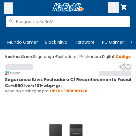



Buscar produtos


Enviar para:
Digite o CEP
Mundo Gamer
Black Ninja
Hardware
PC Gamer
C

Olá. Acesse sua conta
Você está em:
Segurança
>
Fechaduras
>
Fechadura Digital
>
Código
9


ENTRE

Departamentos
Seguranca Ezviz Fechadura C/ Reconhecimento Facial
CADASTRE-SE
Cupons

Cs-dl50fvs-r101-wbp-gr.
Vendido e entregue por:
UP DISTRIBUIDORA
Mais Vendidos

Ativar tradutor em libras
