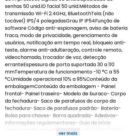
senhas 50 unid.ID facial 50 unid.Métodos de
transmissão Wi-Fi 2.4GHz, BluetoothTela (não
tocável) IPS/4 polegadasGrau IP IP54Função de
software Código anti-espionagem, aviso de bateria
fraca, modo de privacidade, gerenciamento de
usuários, notificação em tempo real, bloqueio anti-
teste, alarme anti-adulteração, controle remoto,
videochamada, trocador de voz, detecção
erranteEspessura de porta suportada 30 a 110
mmTemperatura de funcionamento -10 °C a 55
°CUmidade operacional 10% a 95%Conteúdo da
embalagemConteúdo da embalagem - Painel
frontal- Painel traseiro- Modelo de buraco- Corpo
da fechadura- Saco de parafusos do corpo da
fechadura- Saco de parafusos padrão- Bateria-
Bolsa para chaves- Barra quadrada- Adesivos-
Informações regulamentares- Guia de início
rápidoCertificaçõesCertificações CE (EMC / LVD /
ver mais