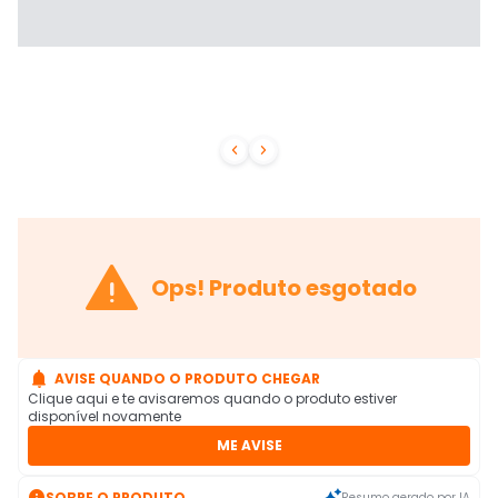



Ops! Produto esgotado

AVISE QUANDO O PRODUTO CHEGAR
Clique aqui e te avisaremos quando o produto estiver
disponível novamente
ME AVISE

SOBRE O PRODUTO
Resumo gerado por IA