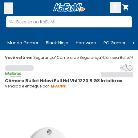



Buscar produtos


Enviar para:
Digite o CEP
Mundo Gamer
Black Ninja
Hardware
PC Gamer
C

Olá. Acesse sua conta
Você está em:
Segurança
>
Câmera de Segurança
>
Câmera Bullet
>
Có


ENTRE

Departamentos
Câmera Bullet Hdcvi Full Hd Vhl 1220 B G8 Intelbras
CADASTRE-SE
Cupons

Vendido e entregue por:
EFACINI
Mais Vendidos

Ativar tradutor em libras
