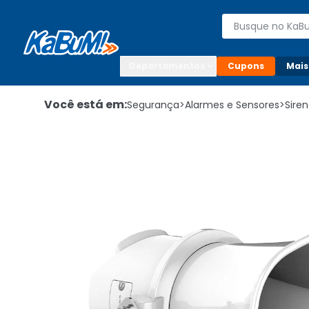
Enviar para:

Buscar produto
Digite o CEP

Departamentos
Cupons
Mais
Você está em:
Segurança
>
Alarmes e Sensores
>
Sire