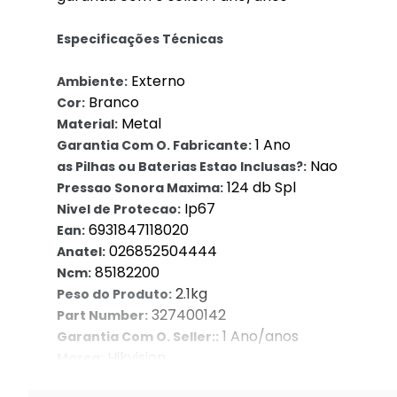
Especificações Técnicas
Externo
Ambiente:
Branco
Cor:
Metal
Material:
1 Ano
Garantia Com O. Fabricante:
Nao
as Pilhas ou Baterias Estao Inclusas?:
124 db Spl
Pressao Sonora Maxima:
Ip67
Nivel de Protecao:
6931847118020
Ean:
026852504444
Anatel:
85182200
Ncm:
2.1kg
Peso do Produto:
327400142
Part Number:
1 Ano/anos
Garantia Com O. Seller::
Hikvision
Marca:
Sirene
Tipo de Dispositivo: