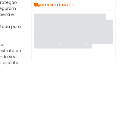
roteção

CONSULTE FRETE
seguram
oeira e
etada para
a.
sfrute de
endo seu
espírito.