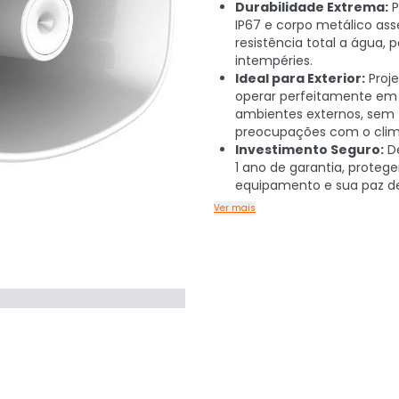
Durabilidade Extrema:
P
IP67 e corpo metálico as
resistência total a água, p
intempéries.
Ideal para Exterior:
Proj
operar perfeitamente em
ambientes externos, sem
preocupações com o clim
Investimento Seguro:
De
1 ano de garantia, proteg
equipamento e sua paz de 
Ver mais