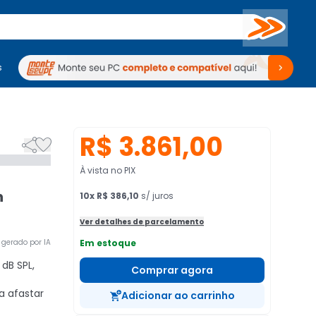
Buscar
s
mputadores
Periféricos
Periféricos
TV
Venda no KaBuM!
TV
Venda no KaBuM!
R$ 3.861,00


À vista no PIX
n
10
x
R$ 386,10
s/ juros
Ver detalhes de parcelamento
gerado por IA
Em estoque
dB SPL,
Comprar agora
a afastar
Adicionar ao carrinho