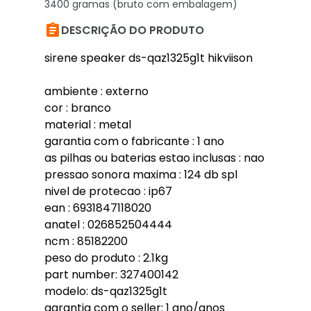
3400 gramas (bruto com embalagem)

DESCRIÇÃO DO PRODUTO
sirene speaker ds-qaz1325g1t hikviison
ambiente : externo
cor : branco
material : metal
garantia com o fabricante : 1 ano
as pilhas ou baterias estao inclusas : nao
pressao sonora maxima : 124 db spl
nivel de protecao : ip67
ean : 6931847118020
anatel : 026852504444
ncm : 85182200
peso do produto : 2.1kg
part number: 327400142
modelo: ds-qaz1325g1t
garantia com o seller: 1 ano/anos