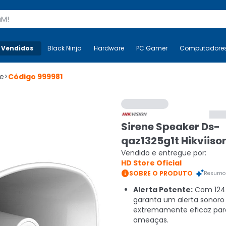
s
 Vendidos
Mais-v-
Black Ninja
Black Ninja
Hardware
Hardware
PC Gamer
PC Gamer
Computadore
Co
ne
>
Código
999981
Sirene Speaker Ds-
qaz1325g1t Hikviiso
Vendido e entregue por:
HD Store Oficial

SOBRE O PRODUTO
Resumo 
Alerta Potente:
Com 124 
garanta um alerta sonoro
extremamente eficaz par
ameaças.