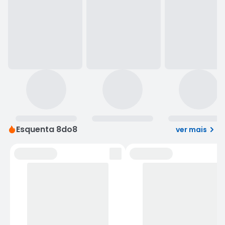
Esquenta 8do8

ver mais