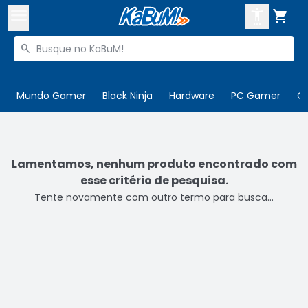



Buscar produtos


Enviar para:
Digite o CEP
Mundo Gamer
Black Ninja
Hardware
PC Gamer
C

Olá. Acesse sua conta
ENTRE

Departamentos
Lamentamos, nenhum produto encontrado com
esse critério de pesquisa.
CADASTRE-SE
Cupons

Tente novamente com outro termo para busca...
Mais Vendidos

Ativar tradutor em libras
