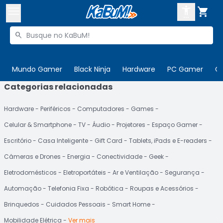



Buscar produtos


Enviar para:
Digite o CEP
Mundo Gamer
Black Ninja
Hardware
PC Gamer
C
Categorias relacionadas

Olá. Acesse sua conta
Hardware
Periféricos
Computadores
Games
ENTRE

Departamentos
Celular & Smartphone
TV
Áudio
Projetores
Espaço Gamer
CADASTRE-SE
Cupons

Escritório
Casa Inteligente
Gift Card
Tablets, iPads e E-readers
Câmeras e Drones
Energia
Conectividade
Geek
Mais Vendidos

Eletrodomésticos
Eletroportáteis
Ar e Ventilação
Segurança
Ativar tradutor em libras

Automação
Telefonia Fixa
Robótica
Roupas e Acessórios
Brinquedos
Cuidados Pessoais
Smart Home
Mobilidade Elétrica
Ver mais