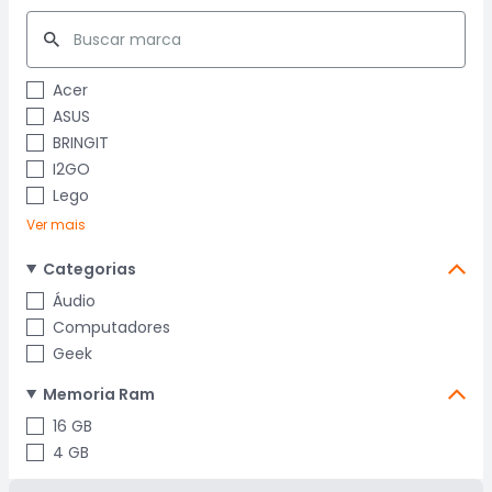
Acer
ASUS
BRINGIT
I2GO
Lego
Ver mais
Categorias
Áudio
Computadores
Geek
Memoria Ram
16 GB
4 GB