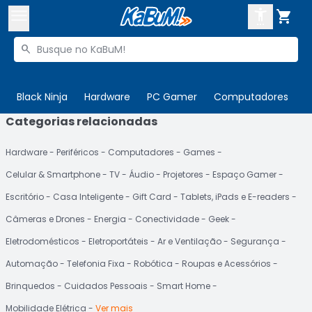



Buscar produtos


Enviar para:
Digite o CEP
Black Ninja
Hardware
PC Gamer
Computadores
P
Categorias relacionadas

Olá. Acesse sua conta
Hardware
Periféricos
Computadores
Games
ENTRE

Departamentos
Celular & Smartphone
TV
Áudio
Projetores
Espaço Gamer
CADASTRE-SE
Cupons

Escritório
Casa Inteligente
Gift Card
Tablets, iPads e E-readers
Câmeras e Drones
Energia
Conectividade
Geek
Mais Vendidos

Eletrodomésticos
Eletroportáteis
Ar e Ventilação
Segurança
Ativar tradutor em libras

Automação
Telefonia Fixa
Robótica
Roupas e Acessórios
Brinquedos
Cuidados Pessoais
Smart Home
Mobilidade Elétrica
Ver mais