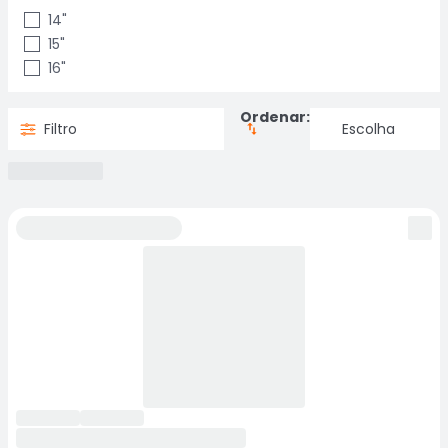
14"
15"
16"
Ordenar:
Filtro