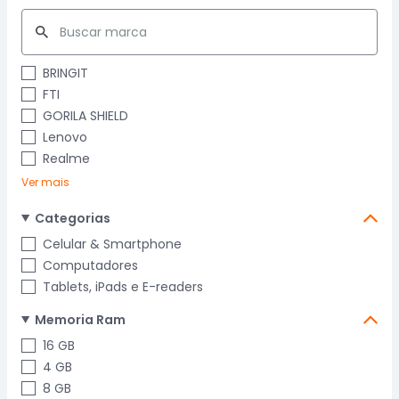
BRINGIT
FTI
GORILA SHIELD
Lenovo
Realme
Ver mais
Categorias
Celular & Smartphone
Computadores
Tablets, iPads e E-readers
Memoria Ram
16 GB
4 GB
8 GB