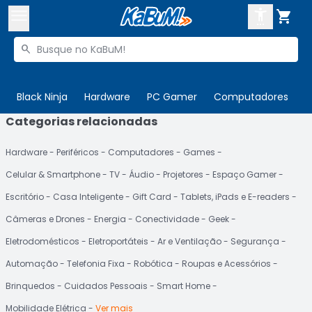



Buscar produtos


Enviar para:
Digite o CEP
Black Ninja
Hardware
PC Gamer
Computadores
P
Categorias relacionadas

Olá. Acesse sua conta
Hardware
Periféricos
Computadores
Games
ENTRE

Departamentos
Celular & Smartphone
TV
Áudio
Projetores
Espaço Gamer
CADASTRE-SE
Cupons

Escritório
Casa Inteligente
Gift Card
Tablets, iPads e E-readers
Câmeras e Drones
Energia
Conectividade
Geek
Mais Vendidos

Eletrodomésticos
Eletroportáteis
Ar e Ventilação
Segurança
Ativar tradutor em libras

Automação
Telefonia Fixa
Robótica
Roupas e Acessórios
Brinquedos
Cuidados Pessoais
Smart Home
Mobilidade Elétrica
Ver mais