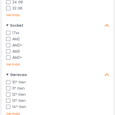
24 GB
32 GB
Ver mais
Socket
17xx
AM2
AM2+
AM3
AM3+
Ver mais
Geracao
10ª Gen
11ª Gen
12ª Gen
13ª Gen
14ª Gen
Ver mais