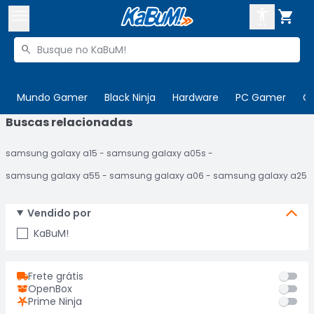



Buscar produtos


Enviar para:
Digite o CEP
Mundo Gamer
Black Ninja
Hardware
PC Gamer
C
Buscas relacionadas

Olá. Acesse sua conta
samsung galaxy a15
samsung galaxy a05s
ENTRE

Departamentos
samsung galaxy a55
samsung galaxy a06
samsung galaxy a25
CADASTRE-SE
Cupons

Vendido por
Mais Vendidos

KaBuM!
Ativar tradutor em libras

Frete grátis
OpenBox
Prime Ninja