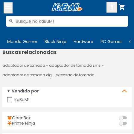



Buscar produtos


Enviar para:
Digite o CEP
Mundo Gamer
Black Ninja
Hardware
PC Gamer
C
Buscas relacionadas

Olá. Acesse sua conta
adaptador de tomada
adaptador de tomada sms
ENTRE

Departamentos
adaptador de tomada elg
extensao de tomada
CADASTRE-SE
Cupons

Vendido por
Mais Vendidos

KaBuM!
Ativar tradutor em libras

OpenBox
Prime Ninja