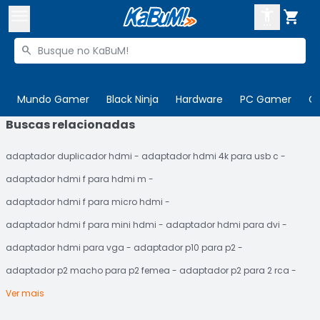



Buscar produtos


Enviar para:
Digite o CEP
Mundo Gamer
Black Ninja
Hardware
PC Gamer
C
Buscas relacionadas

Olá. Acesse sua conta
adaptador duplicador hdmi
adaptador hdmi 4k para usb c
ENTRE

Departamentos
adaptador hdmi f para hdmi m
CADASTRE-SE
Cupons

adaptador hdmi f para micro hdmi
adaptador hdmi f para mini hdmi
adaptador hdmi para dvi
Mais Vendidos

adaptador hdmi para vga
adaptador p10 para p2
Ativar tradutor em libras

adaptador p2 macho para p2 femea
adaptador p2 para 2 rca
Ver mais