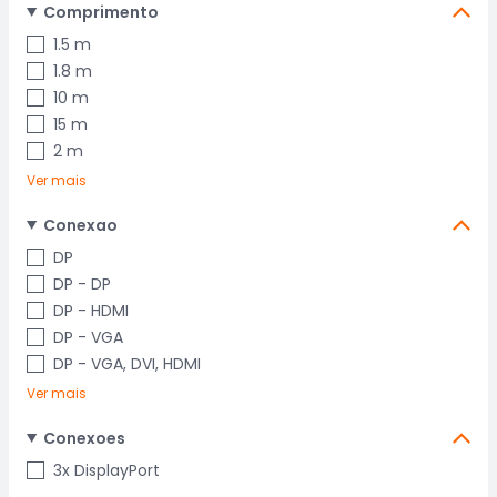
Comprimento
1.5 m
1.8 m
10 m
15 m
2 m
Ver mais
Conexao
DP
DP - DP
DP - HDMI
DP - VGA
DP - VGA, DVI, HDMI
Ver mais
Conexoes
3x DisplayPort