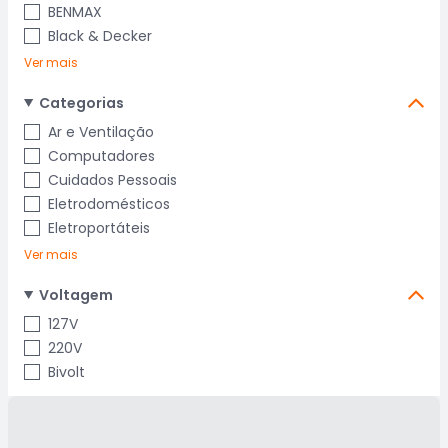
BENMAX
Black & Decker
Ver mais
Categorias
Ar e Ventilação
Computadores
Cuidados Pessoais
Eletrodomésticos
Eletroportáteis
Ver mais
Voltagem
127V
220V
Bivolt