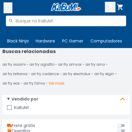



Buscar produtos


Enviar para:
Digite o CEP
Black Ninja
Hardware
PC Gamer
Computadores
P
Buscas relacionadas

Olá. Acesse sua conta
air fry xiaomi
air fry agratto
air fry amvox
air fry arno
ENTRE

Departamentos
air fry britania
air fry cadence
air fry electrolux
air fry elgin
CADASTRE-SE
Cupons

air fry eos
air fry fama
Ver mais
Mais Vendidos

Vendido por
Ativar tradutor em libras

KaBuM!
Frete grátis
OpenBox