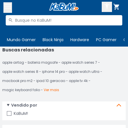



Buscar produtos


Enviar para:
Digite o CEP
Mundo Gamer
Black Ninja
Hardware
PC Gamer
C
Buscas relacionadas

Olá. Acesse sua conta
apple airtag
bateria magsafe
apple watch series 7
ENTRE

Departamentos
apple watch series 8
iphone 14 pro
apple watch ultra
CADASTRE-SE
Cupons

macbook pro m2
ipad 10 geracao
apple tv 4k
magic keyboard folio
Ver mais
Mais Vendidos

Ativar tradutor em libras

Vendido por
KaBuM!