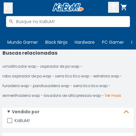



Buscar produtos


Enviar para:
Digite o CEP
Mundo Gamer
Black Ninja
Hardware
PC Gamer
C
Buscas relacionadas

Olá. Acesse sua conta
umidificador wap
aspirador de po wap
ENTRE

Departamentos
robo aspirador de po wap
serra tico tico wap
extratora wap
CADASTRE-SE
Cupons

furadeira wap
parafusadeira wap
serra tico tico wap
esmerilhadeira wap
lavadora de alta pressao wap
Ver mais
Mais Vendidos

Ativar tradutor em libras

Vendido por
KaBuM!