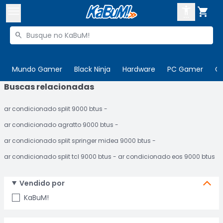



Buscar produtos


Enviar para:
Digite o CEP
Mundo Gamer
Black Ninja
Hardware
PC Gamer
C
Buscas relacionadas

Olá. Acesse sua conta
ar condicionado split 9000 btus
ENTRE

Departamentos
ar condicionado agratto 9000 btus
CADASTRE-SE
Cupons

ar condicionado split springer midea 9000 btus
ar condicionado split tcl 9000 btus
ar condicionado eos 9000 btus
Mais Vendidos

Ativar tradutor em libras

Vendido por
KaBuM!