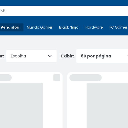
s
 Vendidos
Mais-v-
Mundo Gamer
Mundo Gamer
Black Ninja
Black Ninja
Hardware
Hardware
PC Gamer
r:
Exibir: