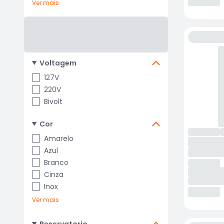
Ver mais
Voltagem
127V
220V
Bivolt
Cor
Amarelo
Azul
Branco
Cinza
Inox
Ver mais