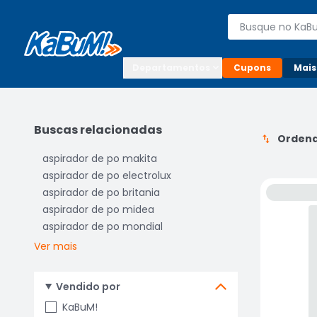
Enviar para:

Buscar produto
Digite o CEP

Departamentos
Cupons
Mais
Buscas relacionadas
Ordena
aspirador de po makita
aspirador de po electrolux
aspirador de po britania
aspirador de po midea
aspirador de po mondial
Ver mais
Vendido por
KaBuM!