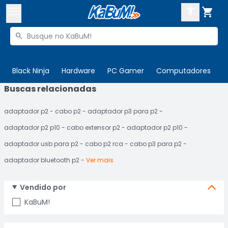



Buscar produtos


Enviar para:
Digite o CEP
Black Ninja
Hardware
PC Gamer
Computadores
P
Buscas relacionadas

Olá. Acesse sua conta
adaptador p2
cabo p2
adaptador p3 para p2
ENTRE

Departamentos
adaptador p2 p10
cabo extensor p2
adaptador p2 p10
CADASTRE-SE
Cupons

adaptador usb para p2
cabo p2 rca
cabo p3 para p2
adaptador bluetooth p2
Ver mais
Mais Vendidos

Ativar tradutor em libras

Vendido por
KaBuM!