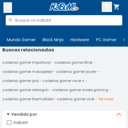



Buscar produtos


Enviar para:
Digite o CEP
Mundo Gamer
Black Ninja
Hardware
PC Gamer
C
Buscas relacionadas

Olá. Acesse sua conta
cadeiras gamer importway
cadeiras gamer ktrok
ENTRE

Departamentos
cadeiras gamer motospeed
cadeiras gamer pcyes
CADASTRE-SE
Cupons

cadeiras gamer prizi
cadeiras gamer racer x
cadeiras gamer redragon
cadeiras gamer snake gaming
Mais Vendidos

cadeiras gamer thermaltake
cadeiras gamer vinik
Ver mais
Ativar tradutor em libras

Vendido por
KaBuM!