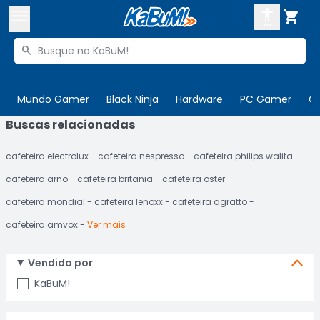



Buscar produtos


Enviar para:
Digite o CEP
Mundo Gamer
Black Ninja
Hardware
PC Gamer
C
Buscas relacionadas

Olá. Acesse sua conta
cafeteira electrolux
cafeteira nespresso
cafeteira philips walita
ENTRE

Departamentos
cafeteira arno
cafeteira britania
cafeteira oster
CADASTRE-SE
Cupons

cafeteira mondial
cafeteira lenoxx
cafeteira agratto
cafeteira amvox
Ver mais
Mais Vendidos

Ativar tradutor em libras

Vendido por
KaBuM!