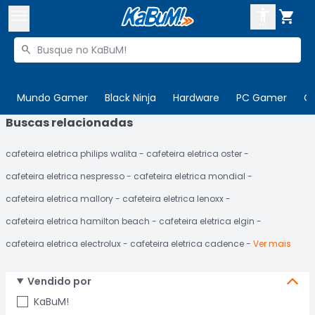



Buscar produtos


Enviar para:
Digite o CEP
Mundo Gamer
Black Ninja
Hardware
PC Gamer
C
Buscas relacionadas

Olá. Acesse sua conta
cafeteira eletrica philips walita
cafeteira eletrica oster
ENTRE

Departamentos
cafeteira eletrica nespresso
cafeteira eletrica mondial
CADASTRE-SE
Cupons

cafeteira eletrica mallory
cafeteira eletrica lenoxx
cafeteira eletrica hamilton beach
cafeteira eletrica elgin
Mais Vendidos

cafeteira eletrica electrolux
cafeteira eletrica cadence
Ver mais
Ativar tradutor em libras

Vendido por
KaBuM!