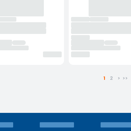
1
2
>
>>