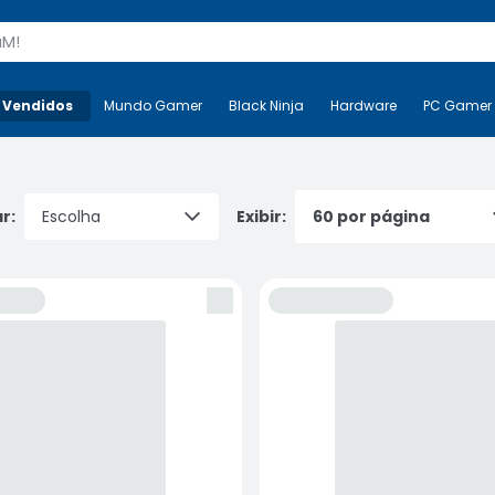
s
 Vendidos
Mais-v-
Mundo Gamer
Mundo Gamer
Black Ninja
Black Ninja
Hardware
Hardware
PC Gamer
r:
Exibir: