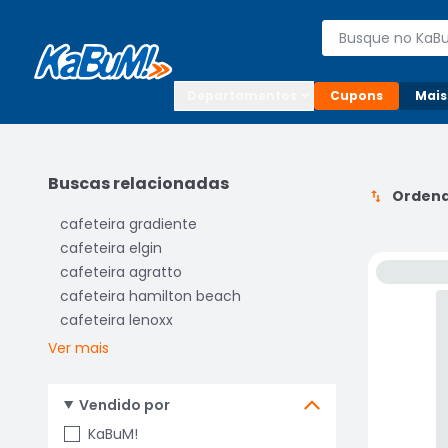
Enviar para:

Buscar produto
Digite o CEP

Departamentos
Cupons
Mais
Buscas relacionadas
Ordena
cafeteira gradiente
cafeteira elgin
cafeteira agratto
cafeteira hamilton beach
cafeteira lenoxx
Ver mais
Vendido por
KaBuM!