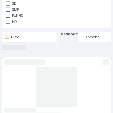
3K
3MP
Full HD
HD
Ordenar:
Filtro