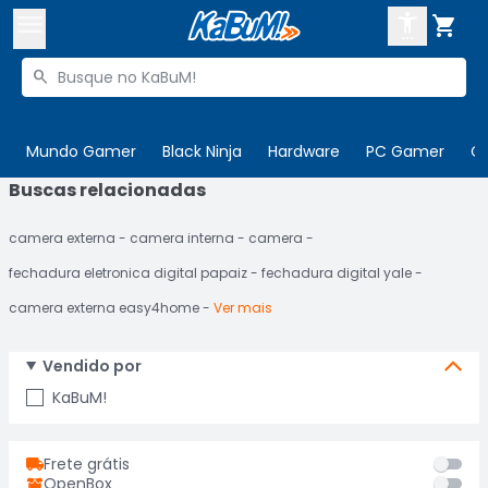



Buscar produtos


Enviar para:
Digite o CEP
Mundo Gamer
Black Ninja
Hardware
PC Gamer
C
Buscas relacionadas

Olá. Acesse sua conta
camera externa
camera interna
camera
ENTRE

Departamentos
fechadura eletronica digital papaiz
fechadura digital yale
CADASTRE-SE
Cupons

camera externa easy4home
Ver mais
Mais Vendidos

Vendido por
Ativar tradutor em libras

KaBuM!
Frete grátis
OpenBox