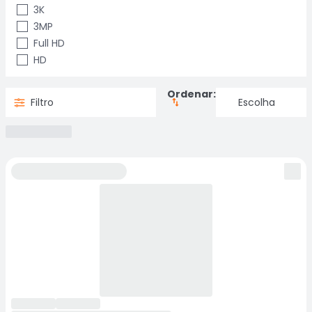
3K
3MP
Full HD
HD
Ordenar:
Filtro