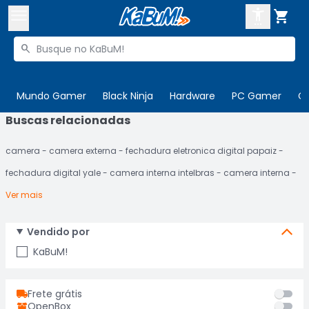



Buscar produtos


Enviar para:
Digite o CEP
Mundo Gamer
Black Ninja
Hardware
PC Gamer
C
Buscas relacionadas

Olá. Acesse sua conta
camera
camera externa
fechadura eletronica digital papaiz
ENTRE

Departamentos
fechadura digital yale
camera interna intelbras
camera interna
CADASTRE-SE
Cupons

Ver mais
Mais Vendidos

Vendido por
Ativar tradutor em libras

KaBuM!
Frete grátis
OpenBox