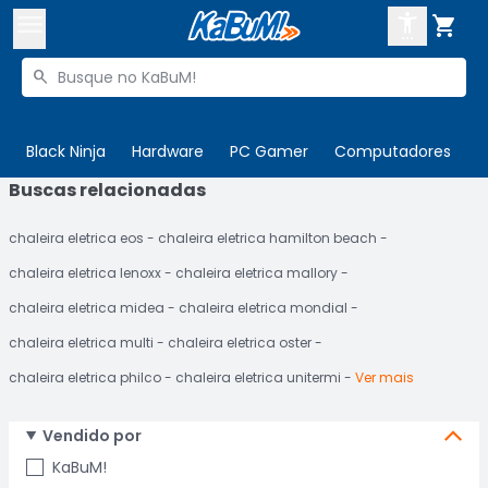



Buscar produtos


Enviar para:
Digite o CEP
Black Ninja
Hardware
PC Gamer
Computadores
P
Buscas relacionadas

Olá. Acesse sua conta
chaleira eletrica eos
chaleira eletrica hamilton beach
ENTRE

Departamentos
chaleira eletrica lenoxx
chaleira eletrica mallory
CADASTRE-SE
Cupons

chaleira eletrica midea
chaleira eletrica mondial
chaleira eletrica multi
chaleira eletrica oster
Mais Vendidos

chaleira eletrica philco
chaleira eletrica unitermi
Ver mais
Ativar tradutor em libras

Vendido por
KaBuM!