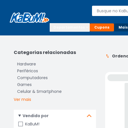
Enviar para:

Buscar produto
Digite o CEP

Departamentos
Cupons
Mais
Categorias relacionadas
Ordena
Hardware
Periféricos
Computadores
Games
Celular & Smartphone
Ver mais
Vendido por
KaBuM!