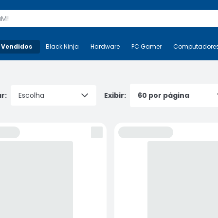
s
 Vendidos
Mais-v-
Black Ninja
Black Ninja
Hardware
Hardware
PC Gamer
PC Gamer
Computadore
Co
r:
Exibir: