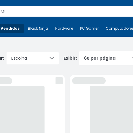
s
 Vendidos
Mais-v-
Black Ninja
Black Ninja
Hardware
Hardware
PC Gamer
PC Gamer
Computadore
Co
r:
Exibir: