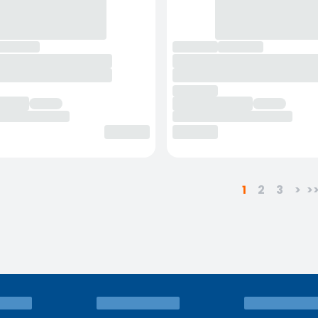
1
2
3
>
>