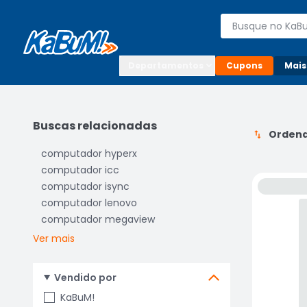
Enviar para:

Buscar produto
Digite o CEP

Departamentos
Cupons
Mais
Buscas relacionadas
Ordena
computador hyperx
computador icc
computador isync
computador lenovo
computador megaview
Ver mais
Vendido por
KaBuM!