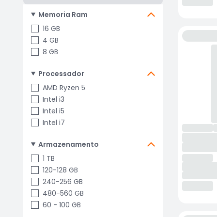
Memoria Ram
16 GB
4 GB
8 GB
Processador
AMD Ryzen 5
Intel i3
Intel i5
Intel i7
Armazenamento
1 TB
120-128 GB
240-256 GB
480-560 GB
60 - 100 GB