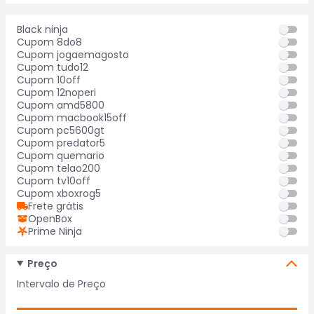
Black ninja
Cupom 8do8
Cupom jogaemagosto
Cupom tudo12
Cupom 10off
Cupom 12noperi
Cupom amd5800
Cupom macbook15off
Cupom pc5600gt
Cupom predator5
Cupom quemario
Cupom telao200
Cupom tv10off
Cupom xboxrog5
Frete grátis
OpenBox
Prime Ninja
Preço
Intervalo de Preço