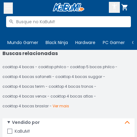



Buscar produtos


Enviar para:
Digite o CEP
Mundo Gamer
Black Ninja
Hardware
PC Gamer
C
Buscas relacionadas

Olá. Acesse sua conta
cooktop 4 bocas
cooktop philco
cooktop 5 bocas philco
ENTRE

Departamentos
cooktop 4 bocas safanelli
cooktop 4 bocas suggar
CADASTRE-SE
Cupons

cooktop 4 bocas terim
cooktop 4 bocas tronos
cooktop 4 bocas venax
cooktop 4 bocas atlas
Mais Vendidos

cooktop 4 bocas braslar
Ver mais
Ativar tradutor em libras

Vendido por
KaBuM!