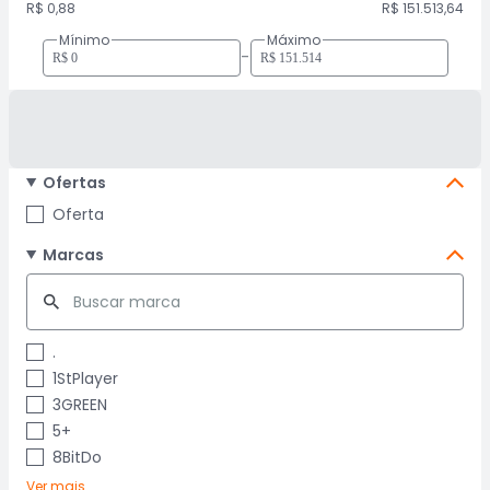
R$ 0,88
R$ 151.513,64
Mínimo
Máximo
-
Ofertas
Oferta
Marcas
.
1StPlayer
3GREEN
5+
8BitDo
Ver mais