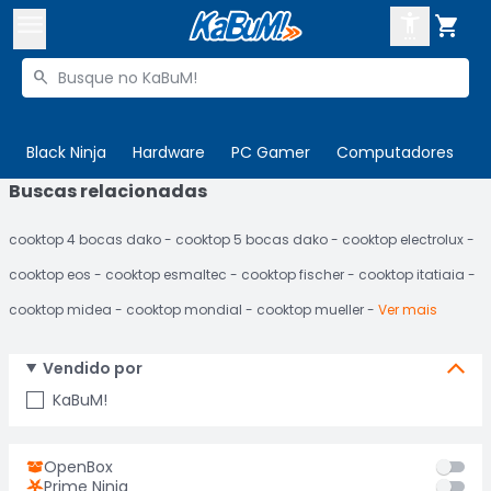



Buscar produtos


Enviar para:
Digite o CEP
Black Ninja
Hardware
PC Gamer
Computadores
P
Buscas relacionadas

Olá. Acesse sua conta
cooktop 4 bocas dako
cooktop 5 bocas dako
cooktop electrolux
ENTRE

Departamentos
cooktop eos
cooktop esmaltec
cooktop fischer
cooktop itatiaia
CADASTRE-SE
Cupons

cooktop midea
cooktop mondial
cooktop mueller
Ver mais
Mais Vendidos

Vendido por
Ativar tradutor em libras

KaBuM!
OpenBox
Prime Ninja