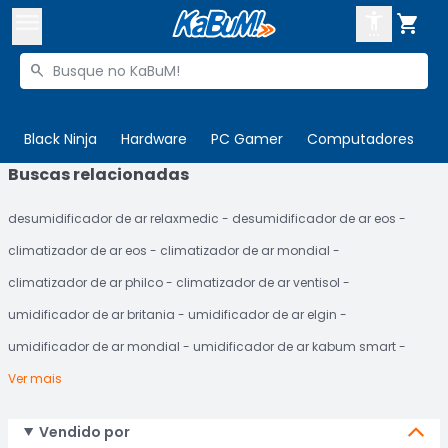



Buscar produtos


Enviar para:
Digite o CEP
Black Ninja
Hardware
PC Gamer
Computadores
P
Buscas relacionadas

Olá. Acesse sua conta
desumidificador de ar relaxmedic
desumidificador de ar eos
ENTRE

Departamentos
climatizador de ar eos
climatizador de ar mondial
CADASTRE-SE
Cupons

climatizador de ar philco
climatizador de ar ventisol
umidificador de ar britania
umidificador de ar elgin
Mais Vendidos

umidificador de ar mondial
umidificador de ar kabum smart
Ativar tradutor em libras

Ver mais
Vendido por