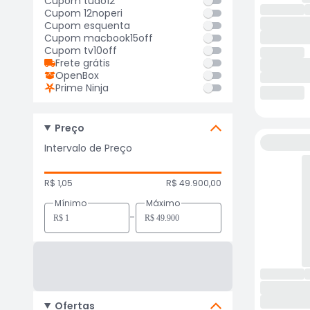
Cupom tudo12
Cupom 12noperi
Cupom esquenta
Cupom macbook15off
Cupom tv10off
Frete grátis
OpenBox
Prime Ninja
Preço
Intervalo de Preço
R$ 1,05
R$ 49.900,00
Mínimo
Máximo
-
Ofertas