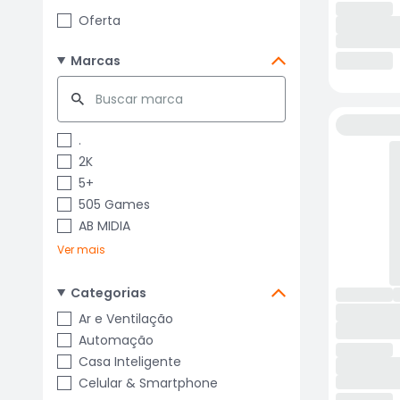
Oferta
Marcas
.
2K
5+
505 Games
AB MIDIA
Ver mais
Categorias
Ar e Ventilação
Automação
Casa Inteligente
Celular & Smartphone