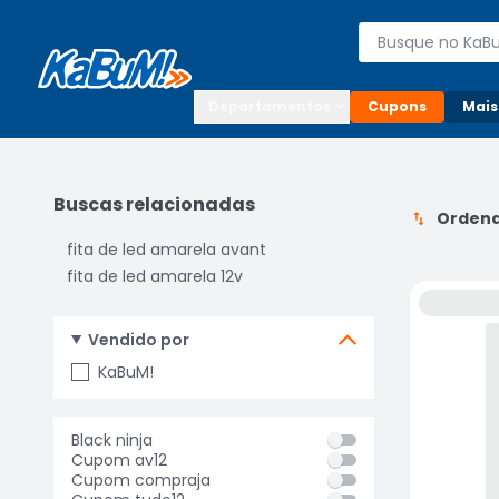
Enviar para:

Buscar produto
Digite o CEP

Departamentos
Cupons
Mais
Buscas relacionadas
Ordena
fita de led amarela avant
fita de led amarela 12v
Vendido por
KaBuM!
Black ninja
Cupom av12
Cupom compraja