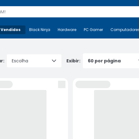
s
 Vendidos
Mais-v-
Black Ninja
Black Ninja
Hardware
Hardware
PC Gamer
PC Gamer
Computadore
Co
r:
Exibir: