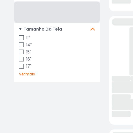
Tamanho Da Tela
11"
14"
15"
16"
17"
Ver mais