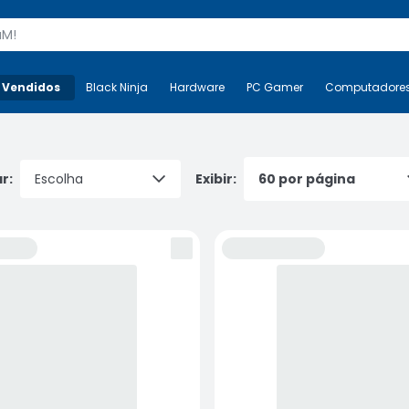
s
 Vendidos
Mais-v-
Black Ninja
Black Ninja
Hardware
Hardware
PC Gamer
PC Gamer
Computadore
Co
r:
Exibir: