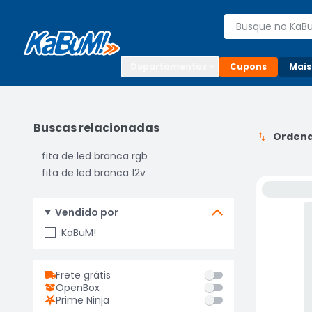
Enviar para:

Buscar produto
Digite o CEP

Departamentos
Cupons
Mais
Buscas relacionadas
Ordena
fita de led branca rgb
fita de led branca 12v
Vendido por
KaBuM!
Frete grátis
OpenBox
Prime Ninja