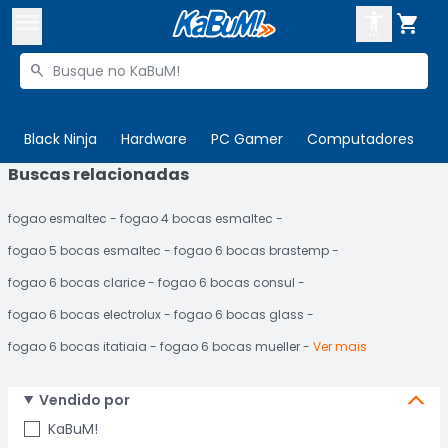



Buscar produtos


Enviar para:
Digite o CEP
Black Ninja
Hardware
PC Gamer
Computadores
P
Buscas relacionadas

Olá. Acesse sua conta
fogao esmaltec
fogao 4 bocas esmaltec
ENTRE

Departamentos
fogao 5 bocas esmaltec
fogao 6 bocas brastemp
CADASTRE-SE
Cupons

fogao 6 bocas clarice
fogao 6 bocas consul
fogao 6 bocas electrolux
fogao 6 bocas glass
Mais Vendidos

fogao 6 bocas itatiaia
fogao 6 bocas mueller
Ver mais
Ativar tradutor em libras

Vendido por
KaBuM!