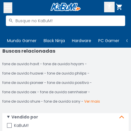



Buscar produtos


Enviar para:
Digite o CEP
Mundo Gamer
Black Ninja
Hardware
PC Gamer
C
Buscas relacionadas

Olá. Acesse sua conta
fone de ouvido havit
fone de ouvido hayom
ENTRE

Departamentos
fone de ouvido huawei
fone de ouvido philips
CADASTRE-SE
Cupons

fone de ouvido pioneer
fone de ouvido positivo
fone de ouvido oex
fone de ouvido sennheiser
Mais Vendidos

fone de ouvido shure
fone de ouvido sony
Ver mais
Ativar tradutor em libras

Vendido por
KaBuM!