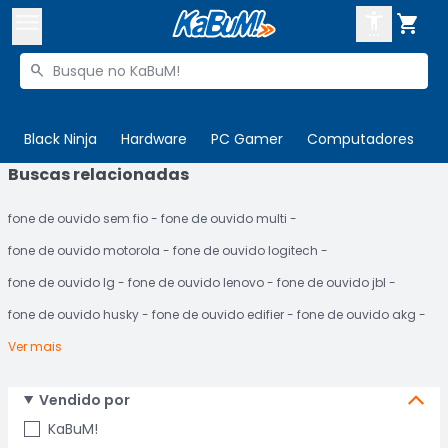



Buscar produtos


Enviar para:
Digite o CEP
Black Ninja
Hardware
PC Gamer
Computadores
P
Buscas relacionadas

Olá. Acesse sua conta
fone de ouvido sem fio
fone de ouvido multi
ENTRE

Departamentos
fone de ouvido motorola
fone de ouvido logitech
CADASTRE-SE
Cupons

fone de ouvido lg
fone de ouvido lenovo
fone de ouvido jbl
fone de ouvido husky
fone de ouvido edifier
fone de ouvido akg
Mais Vendidos

Ver mais
Ativar tradutor em libras

Vendido por
KaBuM!