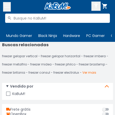



Buscar produtos


Enviar para:
Digite o CEP
Mundo Gamer
Black Ninja
Hardware
PC Gamer
C
Buscas relacionadas

Olá. Acesse sua conta
freezer gelopar vertical
freezer gelopar horizontal
freezer imbera
ENTRE

Departamentos
freezer metalfrio
freezer midea
freezer philco
freezer brastemp
CADASTRE-SE
Cupons

freezer britania
freezer consul
freezer electrolux
Ver mais
Mais Vendidos

Vendido por
Ativar tradutor em libras

KaBuM!
Frete grátis
OpenBox