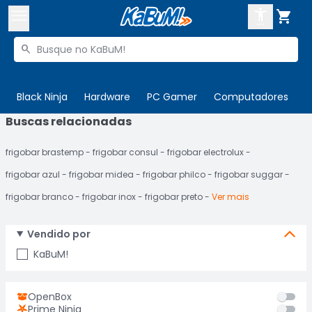



Buscar produtos


Enviar para:
Digite o CEP
Black Ninja
Hardware
PC Gamer
Computadores
P
Buscas relacionadas

Olá. Acesse sua conta
frigobar brastemp
frigobar consul
frigobar electrolux
ENTRE

Departamentos
frigobar azul
frigobar midea
frigobar philco
frigobar suggar
CADASTRE-SE
Cupons

frigobar branco
frigobar inox
frigobar preto
Ver mais
Mais Vendidos

Vendido por
Ativar tradutor em libras

KaBuM!
OpenBox
Prime Ninja