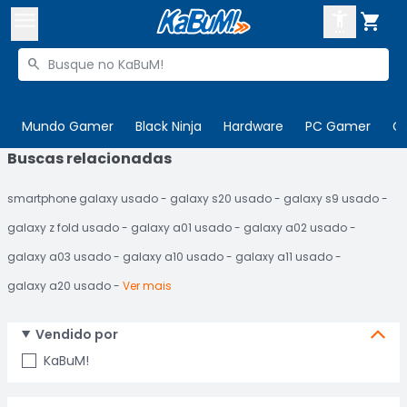



Buscar produtos


Enviar para:
Digite o CEP
Mundo Gamer
Black Ninja
Hardware
PC Gamer
C
Buscas relacionadas

Olá. Acesse sua conta
smartphone galaxy usado
galaxy s20 usado
galaxy s9 usado
ENTRE

Departamentos
galaxy z fold usado
galaxy a01 usado
galaxy a02 usado
CADASTRE-SE
Cupons

galaxy a03 usado
galaxy a10 usado
galaxy a11 usado
galaxy a20 usado
Ver mais
Mais Vendidos

Ativar tradutor em libras

Vendido por
KaBuM!