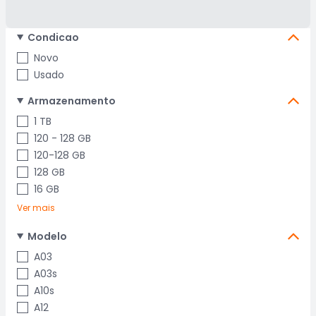
Condicao
Novo
Usado
Armazenamento
1 TB
120 - 128 GB
120-128 GB
128 GB
16 GB
Ver mais
Modelo
A03
A03s
A10s
A12