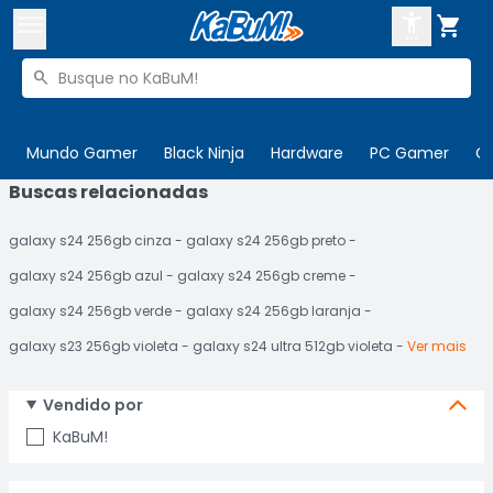



Buscar produtos


Enviar para:
Digite o CEP
Mundo Gamer
Black Ninja
Hardware
PC Gamer
C
Buscas relacionadas

Olá. Acesse sua conta
galaxy s24 256gb cinza
galaxy s24 256gb preto
ENTRE

Departamentos
galaxy s24 256gb azul
galaxy s24 256gb creme
CADASTRE-SE
Cupons

galaxy s24 256gb verde
galaxy s24 256gb laranja
galaxy s23 256gb violeta
galaxy s24 ultra 512gb violeta
Ver mais
Mais Vendidos

Ativar tradutor em libras

Vendido por
KaBuM!