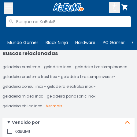



Buscar produtos


Enviar para:
Digite o CEP
Mundo Gamer
Black Ninja
Hardware
PC Gamer
C
Buscas relacionadas

Olá. Acesse sua conta
geladeira brastemp
geladeira inox
geladeira brastemp branca
ENTRE

Departamentos
geladeira brastemp frost free
geladeira brastemp inverse
CADASTRE-SE
Cupons

geladeira consul inox
geladeira electrolux inox
geladeira midea inox
geladeira panasonic inox
Mais Vendidos

geladeira philco inox
Ver mais
Ativar tradutor em libras

Vendido por
KaBuM!